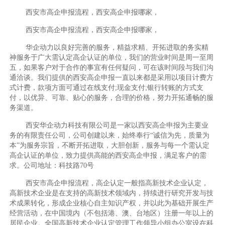
西安市高企申报流程，西安高企申报哪家，
西安市高企申报流程，西安高企申报哪家，
华企动力以良好完善的服务，精益求精、开拓进取的务实精
神服务于广大需认定高企认证的单位，我们的营业时间是周一至周
五，如果客户对于合作的事宜有任何疑问，可在该时间段与我们沟
通洽谈。我们提供的西安高企申报一直以来都是采用以项目计费方
式计费，款项方面可通过在线支付;现金支付;银行转账的方式支
付，以优异、可靠、贴心的服务，合理的价格，努力开拓通畅的服
务渠道。
西安华企动力科技有限公司是一家以西安高企申报为主要业
务的有限责任公司，公司创建以来，始终奉行“诚信为先，质量为
本”为服务宗旨，不断开拓进取，大胆创新，服务与每一个需认定
高企认证的单位，致力提供高能的西安高企申报，满足客户的需
求。公司地址：科技路70号
西安市高企申报流程，高企认定一般指高新技术企业认定，
高新技术企业是在支持的高新技术领域内，持续进行研究开发与技
术成果转化，形成企业核心自主知识产权，并以此为基础开展生产
经营活动，在中国境内（不包括港、澳、台地区）注册一年以上的
居民企业。全国高新技术企业认定管理工作领导小组办公室设在科