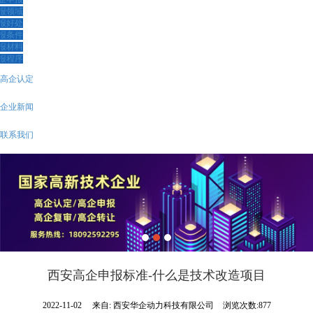
报领域
报好处
报条件
报材料
报程序
高企认定
企业新闻
联系我们
西安高企申报标准-什么是技术改造项目
2022-11-02
来自:
西安华企动力科技有限公司
浏览次数:877