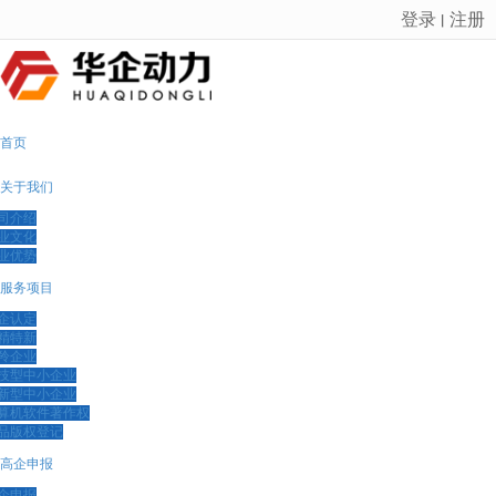
登录
注册
丨
很遗憾，因您的浏览器版本过低导致无法获得最佳浏览体验，推荐下载安装谷歌浏览器！
首页
关于我们
司介绍
业文化
业优势
服务项目
企认定
精特新
羚企业
技型中小企业
新型中小企业
算机软件著作权
品版权登记
高企申报
企申报