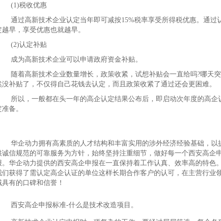
(1)税收优惠
通过高新技术企业认定当年即可减按15%税率享受所得税优惠。通过
定越早，享受优惠也就越早。
(2)认定补贴
成为高新技术企业可以申请政府资金补贴。
随着高新技术企业数量增长，政策收紧，试想补贴会一直给吗?哪天突
然没补贴了，不仅得自己花钱去认定，而且政策收紧了通过还会更困难。
所以，一般都在头一年的高企认定结果公布后，即启动次年度的高企
定准备。
华企动力拥有高素质的人才结构和丰富实用的涉外经济经验基础，以
供诚信规范的可靠服务为方针，始终坚持注重细节，做好每一个西安高企
报。华企动力提供的西安高企申报在一直保持着工作认真、效率高的特色
我们获得了需认定高企认证的单位这样长期合作客户的认可，在主营行业
域具有的口碑和信誉！
西安高企申报标准-什么是技术改造项目。