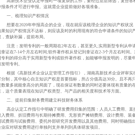
高新技术企业认定申报时一项复杂的工作，要经过层层筛选，复合各
申报条件才可进行申报。这就需企业提前做好各项准备。
一、梳理知识产权情况
想要在2020年申报高企的企业，现在就应该梳理企业的知识产权状况
如果知识产权情况不达标，则应该及时的利用现有的符合申请条件的知识
权，查缺补漏，提前布局。
注意：发明专利的一般周期在2年左右，甚至更久;实用新型专利从申
到拿证在7-14个月左右时间;软件著作权从登记到拿证在2-3个月左右时间。
明专利的得分高于实用新型专利或软件著作权，如能够申报发明的，尽量
请发明专利。
根据《高新技术企业认定管理工作指引》，湖南高新技术企业评审实
打分制，其中核心自主知识产权是首要指标，所占分值高达30分。且不再
是数量多就能拿高分的局面了，现在保证有数量的同时还要体现有质量的
在，这个质量表现在知识产权类型、与产品的相关度和技术等方面。
二、提前归集财务费用建立科技财务体系
高企认定工作指引中明确了研发费用归集的范围：人员人工费用、直
投入费用、折旧费用与长期待摊费用、无形资产摊销费用、设计费用、装
调试费用与试验费用、委托外部研究开发费用以及其他费用。同时明确指
企业应对研发费用进行单独列支并单列到具体研发项目。