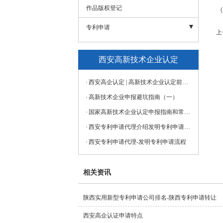
- 所需材料
作品版权登记
(七
- 申报流程
专利申请
上
- 发明专利
西安高新技术企业认定
- 外观专利
西安高企认定 | 高新技术企业认定前期需要做哪些准备？
- 专利转让
高新技术企业申报避坑指南（一）
- 实用新型专利
国家高新技术企业认定申报指南和常见问题
- 申请条件
西安专利申请代理介绍发明专利申请的流程
- 申请程序
西安专利申请代理-发明专利申请流程
相关资讯
陕西实用新型专利申请公司排名-陕西专利申请转让
西安高企认证申请特点