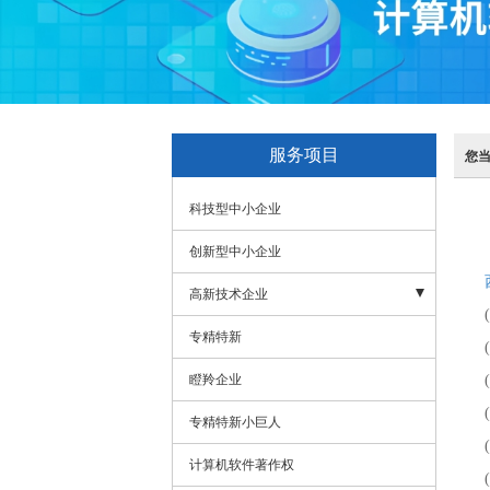
服务项目
您
科技型中小企业
创新型中小企业
高新技术企业
(一
- 高企申报
专精特新
(二
- 申报领域
瞪羚企业
(三
(四
- 申报好处
专精特新小巨人
(五
- 申报条件
计算机软件著作权
(六